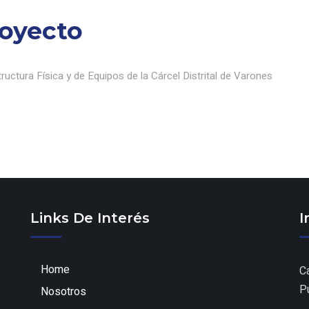
royecto
ructura Física y de Equipos de la Cárcel Distrital de Varones
Links De Interés
I
Home
C
P
Nosotros