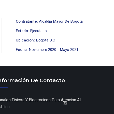
Contratante:
Alcaldía Mayor De Bogotá
Estado:
Ejecutado
Ubicación:
Bogotá D.C
Fecha:
Noviembre
2020
-
Mayo
2021
nformación De Contacto
anales Fisicos Y Electronicos Para Atencion Al
ublico