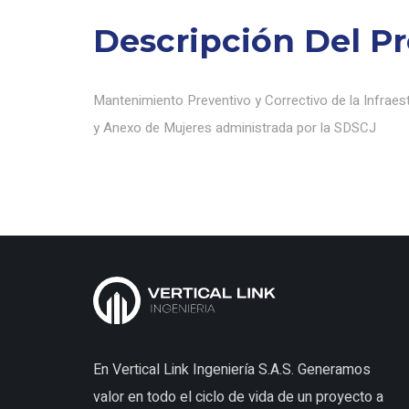
Descripción Del P
Mantenimiento Preventivo y Correctivo de la Infraest
y Anexo de Mujeres administrada por la SDSCJ
En Vertical Link Ingeniería S.A.S. Generamos
valor en todo el ciclo de vida de un proyecto a