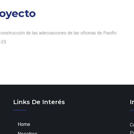
royecto
 construcción de las adecuaciones de las oficinas de Pacific
9-25
Links De Interés
I
Home
C
P