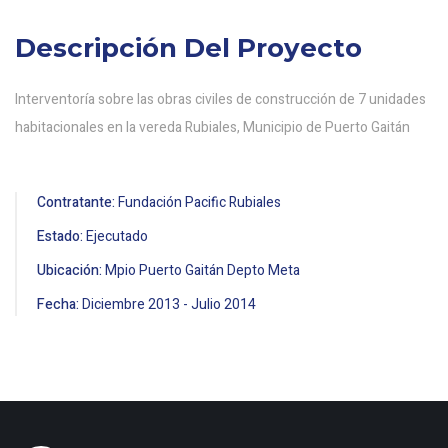
Descripción Del Proyecto
Interventoría sobre las obras civiles de construcción de 7 unidades
habitacionales en la vereda Rubiales, Municipio de Puerto Gaitán
Contratante:
Fundación Pacific Rubiales
Estado:
Ejecutado
Ubicación:
Mpio Puerto Gaitán Depto Meta
Fecha:
Diciembre
2013
-
Julio
2014